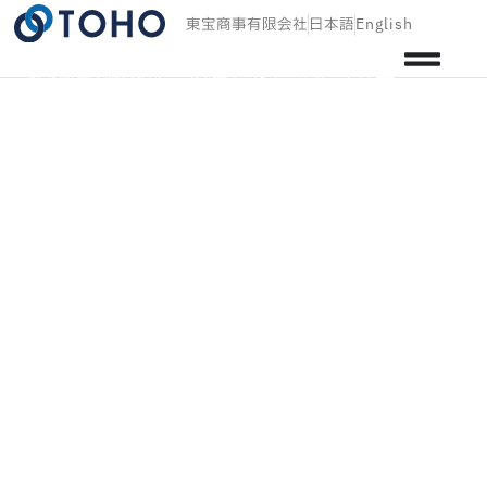
東宝商事有限会社
日本語
English
ステークホルダーの皆さまと共に５０年
東宝商事有限会社